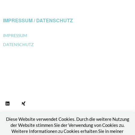
IMPRESSUM / DATENSCHUTZ
IMPRESSUM
DATENSCHUTZ
LinkedIn
Xing
© 2026
dagmar mißfeldt
DATENSCHUTZ
Diese Website verwendet Cookies. Durch die weitere Nutzung
Proudly powered by
WordPress.
Theme: Moka von
Elmastudio
der Website stimmen Sie der Verwendung von Cookies zu.
Weitere Informationen zu Cookies erhalten Sie in meiner